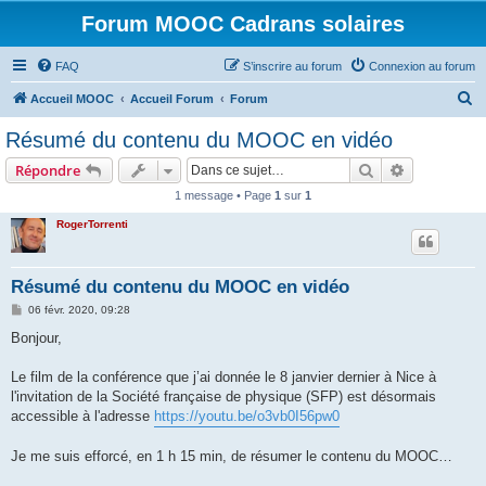
Forum MOOC Cadrans solaires
FAQ
S’inscrire au forum
Connexion au forum
R
Accueil MOOC
Accueil Forum
Forum
e
Résumé du contenu du MOOC en vidéo
c
Rechercher
Recherche 
Répondre
h
1 message • Page
1
sur
1
e
RogerTorrenti
r
c
h
Résumé du contenu du MOOC en vidéo
e
M
06 févr. 2020, 09:28
e
r
s
Bonjour,
s
a
g
Le film de la conférence que j’ai donnée le 8 janvier dernier à Nice à
e
l'invitation de la Société française de physique (SFP) est désormais
accessible à l'adresse
https://youtu.be/o3vb0I56pw0
Je me suis efforcé, en 1 h 15 min, de résumer le contenu du MOOC…