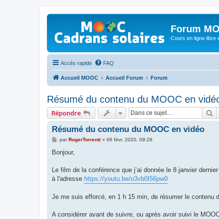
Forum MO
Cours en ligne libre e
Accès rapide
FAQ
Accueil MOOC
Accueil Forum
Forum
Résumé du contenu du MOOC en vidé
R
Répondre
Résumé du contenu du MOOC en vidéo
M
par
RogerTorrenti
»
06 févr. 2020, 09:28
e
s
Bonjour,
s
a
g
Le film de la conférence que j’ai donnée le 8 janvier dernie
e
à l'adresse
https://youtu.be/o3vb0I56pw0
Je me suis efforcé, en 1 h 15 min, de résumer le conte
A considérer avant de suivre, ou après avoir suivi le MOO