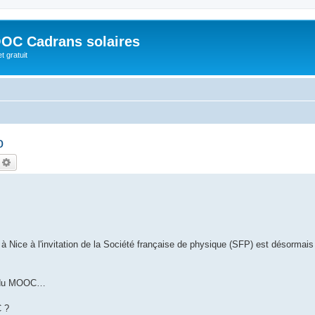
OC Cadrans solaires
t gratuit
o
echercher
Recherche avancée
r à Nice à l'invitation de la Société française de physique (SFP) est désormai
nu du MOOC…
C ?