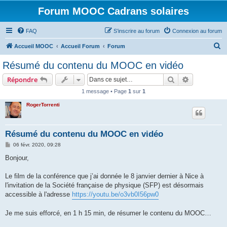
Forum MOOC Cadrans solaires
FAQ
S’inscrire au forum
Connexion au forum
R
Accueil MOOC
Accueil Forum
Forum
e
Résumé du contenu du MOOC en vidéo
c
Rechercher
Recherche 
Répondre
h
1 message • Page
1
sur
1
e
RogerTorrenti
r
c
h
Résumé du contenu du MOOC en vidéo
e
M
06 févr. 2020, 09:28
e
r
s
Bonjour,
s
a
g
Le film de la conférence que j’ai donnée le 8 janvier dernier à Nice à
e
l'invitation de la Société française de physique (SFP) est désormais
accessible à l'adresse
https://youtu.be/o3vb0I56pw0
Je me suis efforcé, en 1 h 15 min, de résumer le contenu du MOOC…