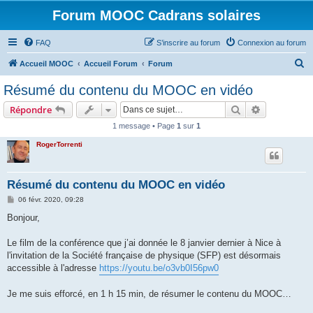
Forum MOOC Cadrans solaires
FAQ
S’inscrire au forum
Connexion au forum
R
Accueil MOOC
Accueil Forum
Forum
e
Résumé du contenu du MOOC en vidéo
c
Rechercher
Recherche 
Répondre
h
1 message • Page
1
sur
1
e
RogerTorrenti
r
c
h
Résumé du contenu du MOOC en vidéo
e
M
06 févr. 2020, 09:28
e
r
s
Bonjour,
s
a
g
Le film de la conférence que j’ai donnée le 8 janvier dernier à Nice à
e
l'invitation de la Société française de physique (SFP) est désormais
accessible à l'adresse
https://youtu.be/o3vb0I56pw0
Je me suis efforcé, en 1 h 15 min, de résumer le contenu du MOOC…