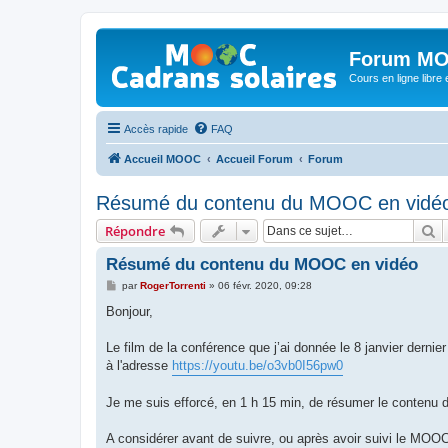
Forum MO
Cours en ligne libre e
Accès rapide
FAQ
Accueil MOOC
Accueil Forum
Forum
Résumé du contenu du MOOC en vidé
R
Répondre
Résumé du contenu du MOOC en vidéo
M
par
RogerTorrenti
»
06 févr. 2020, 09:28
e
s
Bonjour,
s
a
g
Le film de la conférence que j’ai donnée le 8 janvier dernie
e
à l'adresse
https://youtu.be/o3vb0I56pw0
Je me suis efforcé, en 1 h 15 min, de résumer le conte
A considérer avant de suivre, ou après avoir suivi le MOO