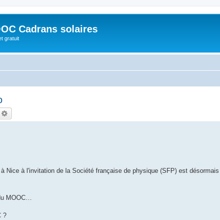
OC Cadrans solaires
t gratuit
o
echercher
Recherche avancée
r à Nice à l'invitation de la Société française de physique (SFP) est désormai
nu du MOOC…
C ?