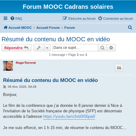
Forum MOOC Cadrans solaires
FAQ
S’inscrire au forum
Connexion au forum
R
Accueil MOOC
Accueil Forum
Forum
e
Résumé du contenu du MOOC en vidéo
c
Rechercher
Recherche 
Répondre
h
1 message • Page
1
sur
1
e
RogerTorrenti
r
c
h
Résumé du contenu du MOOC en vidéo
e
M
06 févr. 2020, 09:28
e
r
s
Bonjour,
s
a
g
Le film de la conférence que j’ai donnée le 8 janvier dernier à Nice à
e
l'invitation de la Société française de physique (SFP) est désormais
accessible à l'adresse
https://youtu.be/o3vb0I56pw0
Je me suis efforcé, en 1 h 15 min, de résumer le contenu du MOOC…