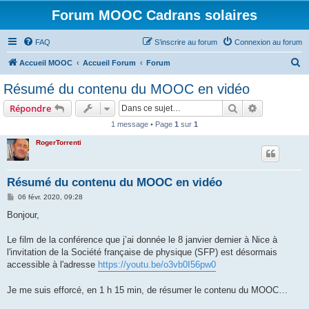
Forum MOOC Cadrans solaires
FAQ
S’inscrire au forum
Connexion au forum
R
Accueil MOOC
Accueil Forum
Forum
e
Résumé du contenu du MOOC en vidéo
c
Rechercher
Recherche 
Répondre
h
1 message • Page
1
sur
1
e
RogerTorrenti
r
c
h
Résumé du contenu du MOOC en vidéo
e
M
06 févr. 2020, 09:28
e
r
s
Bonjour,
s
a
g
Le film de la conférence que j’ai donnée le 8 janvier dernier à Nice à
e
l'invitation de la Société française de physique (SFP) est désormais
accessible à l'adresse
https://youtu.be/o3vb0I56pw0
Je me suis efforcé, en 1 h 15 min, de résumer le contenu du MOOC…