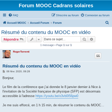
Forum MOOC Cadrans solaires
FAQ
S’inscrire au forum
Connexion au forum
R
Accueil MOOC
Accueil Forum
Forum
e
Résumé du contenu du MOOC en vidéo
c
Rechercher
Recherche 
Répondre
h
1 message • Page
1
sur
1
e
RogerTorrenti
r
c
h
Résumé du contenu du MOOC en vidéo
e
M
06 févr. 2020, 09:28
e
r
s
Bonjour,
s
a
g
Le film de la conférence que j’ai donnée le 8 janvier dernier à Nice à
e
l'invitation de la Société française de physique (SFP) est désormais
accessible à l'adresse
https://youtu.be/o3vb0I56pw0
Je me suis efforcé, en 1 h 15 min, de résumer le contenu du MOOC…