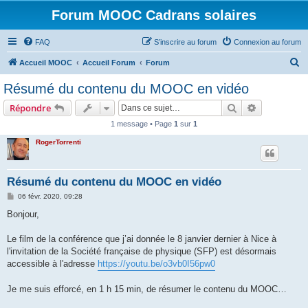
Forum MOOC Cadrans solaires
FAQ
S’inscrire au forum
Connexion au forum
R
Accueil MOOC
Accueil Forum
Forum
e
Résumé du contenu du MOOC en vidéo
c
Rechercher
Recherche 
Répondre
h
1 message • Page
1
sur
1
e
RogerTorrenti
r
c
h
Résumé du contenu du MOOC en vidéo
e
M
06 févr. 2020, 09:28
e
r
s
Bonjour,
s
a
g
Le film de la conférence que j’ai donnée le 8 janvier dernier à Nice à
e
l'invitation de la Société française de physique (SFP) est désormais
accessible à l'adresse
https://youtu.be/o3vb0I56pw0
Je me suis efforcé, en 1 h 15 min, de résumer le contenu du MOOC…