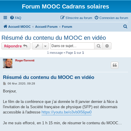
Forum MOOC Cadrans solaires
FAQ
S’inscrire au forum
Connexion au forum
R
Accueil MOOC
Accueil Forum
Forum
e
Résumé du contenu du MOOC en vidéo
c
Rechercher
Recherche 
Répondre
h
1 message • Page
1
sur
1
e
RogerTorrenti
r
c
h
Résumé du contenu du MOOC en vidéo
e
M
06 févr. 2020, 09:28
e
r
s
Bonjour,
s
a
g
Le film de la conférence que j’ai donnée le 8 janvier dernier à Nice à
e
l'invitation de la Société française de physique (SFP) est désormais
accessible à l'adresse
https://youtu.be/o3vb0I56pw0
Je me suis efforcé, en 1 h 15 min, de résumer le contenu du MOOC…