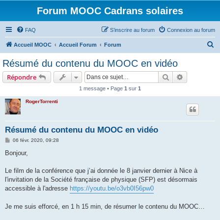
Forum MOOC Cadrans solaires
FAQ
S’inscrire au forum
Connexion au forum
R
Accueil MOOC
Accueil Forum
Forum
e
Résumé du contenu du MOOC en vidéo
c
Rechercher
Recherche 
Répondre
h
1 message • Page
1
sur
1
e
RogerTorrenti
r
c
h
Résumé du contenu du MOOC en vidéo
e
M
06 févr. 2020, 09:28
e
r
s
Bonjour,
s
a
g
Le film de la conférence que j’ai donnée le 8 janvier dernier à Nice à
e
l'invitation de la Société française de physique (SFP) est désormais
accessible à l'adresse
https://youtu.be/o3vb0I56pw0
Je me suis efforcé, en 1 h 15 min, de résumer le contenu du MOOC…