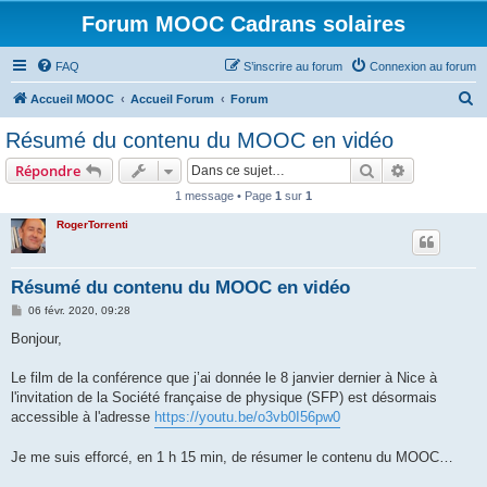
Forum MOOC Cadrans solaires
FAQ
S’inscrire au forum
Connexion au forum
R
Accueil MOOC
Accueil Forum
Forum
e
Résumé du contenu du MOOC en vidéo
c
Rechercher
Recherche 
Répondre
h
1 message • Page
1
sur
1
e
RogerTorrenti
r
c
h
Résumé du contenu du MOOC en vidéo
e
M
06 févr. 2020, 09:28
e
r
s
Bonjour,
s
a
g
Le film de la conférence que j’ai donnée le 8 janvier dernier à Nice à
e
l'invitation de la Société française de physique (SFP) est désormais
accessible à l'adresse
https://youtu.be/o3vb0I56pw0
Je me suis efforcé, en 1 h 15 min, de résumer le contenu du MOOC…