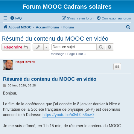
Forum MOOC Cadrans solaires
FAQ
S’inscrire au forum
Connexion au forum
R
Accueil MOOC
Accueil Forum
Forum
e
Résumé du contenu du MOOC en vidéo
c
Rechercher
Recherche 
Répondre
h
1 message • Page
1
sur
1
e
RogerTorrenti
r
c
h
Résumé du contenu du MOOC en vidéo
e
M
06 févr. 2020, 09:28
e
r
s
Bonjour,
s
a
g
Le film de la conférence que j’ai donnée le 8 janvier dernier à Nice à
e
l'invitation de la Société française de physique (SFP) est désormais
accessible à l'adresse
https://youtu.be/o3vb0I56pw0
Je me suis efforcé, en 1 h 15 min, de résumer le contenu du MOOC…