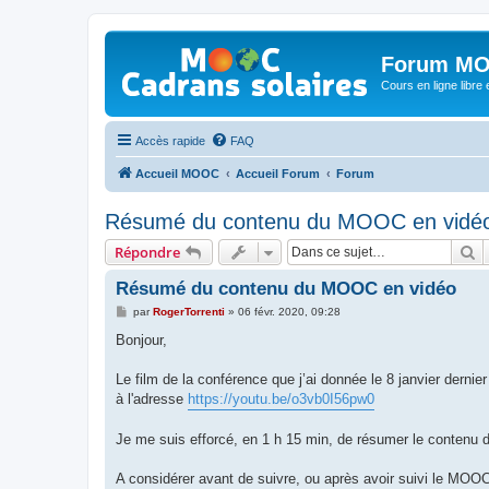
Forum MO
Cours en ligne libre e
Accès rapide
FAQ
Accueil MOOC
Accueil Forum
Forum
Résumé du contenu du MOOC en vidé
R
Répondre
Résumé du contenu du MOOC en vidéo
M
par
RogerTorrenti
»
06 févr. 2020, 09:28
e
s
Bonjour,
s
a
g
Le film de la conférence que j’ai donnée le 8 janvier dernie
e
à l'adresse
https://youtu.be/o3vb0I56pw0
Je me suis efforcé, en 1 h 15 min, de résumer le conte
A considérer avant de suivre, ou après avoir suivi le MOO