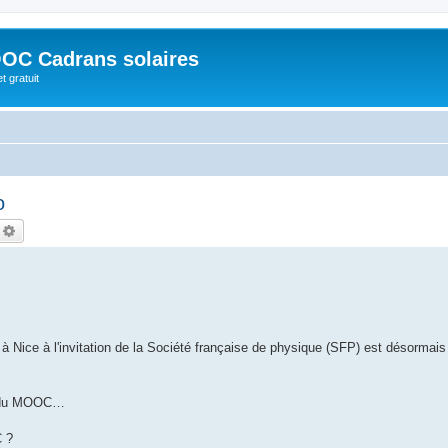
OC Cadrans solaires
t gratuit
o
echercher
Recherche avancée
r à Nice à l'invitation de la Société française de physique (SFP) est désormai
nu du MOOC…
C ?