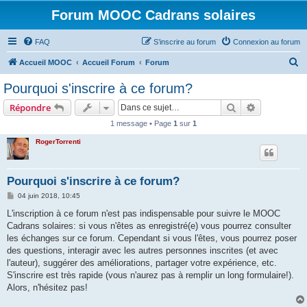
Forum MOOC Cadrans solaires
FAQ
S’inscrire au forum
Connexion au forum
R
Accueil MOOC
Accueil Forum
Forum
e
Pourquoi s'inscrire à ce forum?
c
Rechercher
Recherche 
Répondre
h
1 message • Page
1
sur
1
e
RogerTorrenti
r
c
h
Pourquoi s'inscrire à ce forum?
e
M
04 juin 2018, 10:45
e
r
s
L'inscription à ce forum n'est pas indispensable pour suivre le MOOC
s
Cadrans solaires: si vous n'êtes as enregistré(e) vous pourrez consulter
a
g
les échanges sur ce forum. Cependant si vous l'êtes, vous pourrez poser
e
des questions, interagir avec les autres personnes inscrites (et avec
l'auteur), suggérer des améliorations, partager votre expérience, etc.
S'inscrire est très rapide (vous n'aurez pas à remplir un long formulaire!).
Alors, n'hésitez pas!