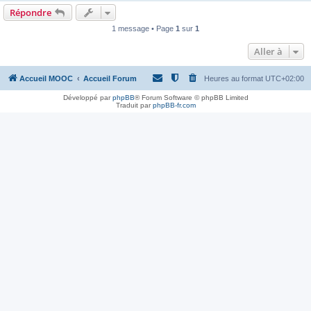
Répondre
1 message • Page
1
sur
1
Aller à
Accueil MOOC
Accueil Forum
Heures au format
UTC+02:00
Développé par
phpBB
® Forum Software © phpBB Limited
Traduit par
phpBB-fr.com