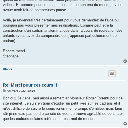
vidéos. Et comme pour bien assimiler le riche contenu du mooc, je vous
avoue avoir fait de nombreuses pause.
Voilà, je reviendrai très certainement pour vous demandez de l'aide ou
pourquoi pas vous présenter mes réalisations. Comme peut être la
construction d'un cadran analemmatique dans la cours de récréation des
enfants (vous avez du comprendre que j'apprécie particulièrement ce
cadran).
Encore merci.
Stéphane.
Olivier
Re: Merci pour ces cours !!
M
06 mars 2022, 20:16
e
s
Bonjour, Je tiens, moi aussi à remercier Monsieur Roger Torrenti pour ce
s
site internet. Je suis en train d'étudier un petit livre sur les cadrans et il
a
g
m'est difficile de suivre le cours ici en même temps d'emblée, mais bien
e
sûr je ne vais pas perdre ce site de vue. Je trouve agréable de constater
que les cadrans solaires intéressent pas mal de monde.