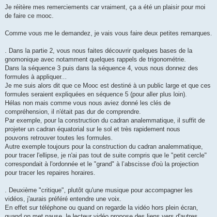
s
Je réitère mes remerciements car vraiment, ça a été un plaisir pour moi
s
de faire ce mooc.
a
g
e
Comme vous me le demandez, je vais vous faire deux petites remarques.
. Dans la partie 2, vous nous faites découvrir quelques bases de la
gnomonique avec notamment quelques rappels de trigonométrie.
Dans la séquence 3 puis dans la séquence 4, vous nous donnez des
formules à appliquer...
Je me suis alors dit que ce Mooc est destiné à un public large et que ces
formules seraient expliquées en séquence 5 (pour aller plus loin).
Hélas non mais comme vous nous aviez donné les clés de
compréhension, il n'était pas dur de comprendre.
Par exemple, pour la construction du cadran analemmatique, il suffit de
projeter un cadran équatorial sur le sol et très rapidement nous
pouvons retrouver toutes les formules.
Autre exemple toujours pour la construction du cadran analemmatique,
pour tracer l'ellipse, je n'ai pas tout de suite compris que le "petit cercle"
correspondait à l'ordonnée et le "grand" à l’abscisse d'où la projection
pour tracer les repaires horaires.
. Deuxième "critique", plutôt qu'une musique pour accompagner les
vidéos, j'aurais préféré entendre une voix.
En effet sur téléphone ou quand on regarde la vidéo hors plein écran,
quand on met pause, le lecteur vidéo propose des liens vers d'autres