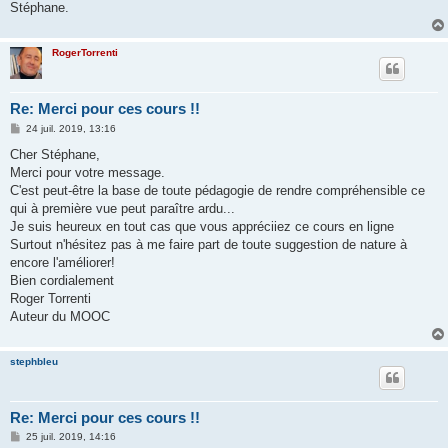
Stéphane.
RogerTorrenti
Re: Merci pour ces cours !!
M
24 juil. 2019, 13:16
e
s
Cher Stéphane,
s
Merci pour votre message.
a
g
C'est peut-être la base de toute pédagogie de rendre compréhensible ce
e
qui à première vue peut paraître ardu...
Je suis heureux en tout cas que vous appréciiez ce cours en ligne
Surtout n'hésitez pas à me faire part de toute suggestion de nature à
encore l'améliorer!
Bien cordialement
Roger Torrenti
Auteur du MOOC
stephbleu
Re: Merci pour ces cours !!
M
25 juil. 2019, 14:16
e