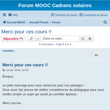
Forum MOOC Cadrans solaires
FAQ
S’inscrire au forum
Connexion au forum
R
Accueil MOOC
Accueil Forum
Forum
e
Merci pour ces cours !!
c
Rechercher
Recherche 
Répondre
h
4 messages • Page
1
sur
1
e
stephbleu
r
c
h
Merci pour ces cours !!
e
M
24 juil. 2019, 12:52
e
r
s
Bonjour,
s
a
g
un petit message pour vous remercier pour vos partages !
e
Vous avez fait preuve de réelles compétences de pédagogue pour nous
rendre simple un sujet qui aurait pu sembler épineux.
Merci encore.