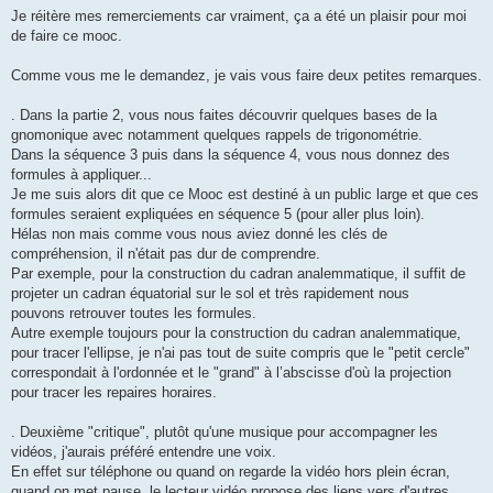
s
Je réitère mes remerciements car vraiment, ça a été un plaisir pour moi
s
de faire ce mooc.
a
g
e
Comme vous me le demandez, je vais vous faire deux petites remarques.
. Dans la partie 2, vous nous faites découvrir quelques bases de la
gnomonique avec notamment quelques rappels de trigonométrie.
Dans la séquence 3 puis dans la séquence 4, vous nous donnez des
formules à appliquer...
Je me suis alors dit que ce Mooc est destiné à un public large et que ces
formules seraient expliquées en séquence 5 (pour aller plus loin).
Hélas non mais comme vous nous aviez donné les clés de
compréhension, il n'était pas dur de comprendre.
Par exemple, pour la construction du cadran analemmatique, il suffit de
projeter un cadran équatorial sur le sol et très rapidement nous
pouvons retrouver toutes les formules.
Autre exemple toujours pour la construction du cadran analemmatique,
pour tracer l'ellipse, je n'ai pas tout de suite compris que le "petit cercle"
correspondait à l'ordonnée et le "grand" à l’abscisse d'où la projection
pour tracer les repaires horaires.
. Deuxième "critique", plutôt qu'une musique pour accompagner les
vidéos, j'aurais préféré entendre une voix.
En effet sur téléphone ou quand on regarde la vidéo hors plein écran,
quand on met pause, le lecteur vidéo propose des liens vers d'autres