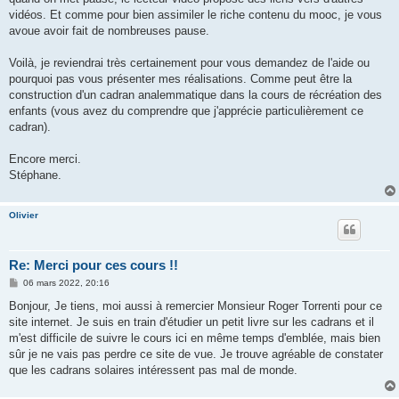
vidéos. Et comme pour bien assimiler le riche contenu du mooc, je vous
avoue avoir fait de nombreuses pause.
Voilà, je reviendrai très certainement pour vous demandez de l'aide ou
pourquoi pas vous présenter mes réalisations. Comme peut être la
construction d'un cadran analemmatique dans la cours de récréation des
enfants (vous avez du comprendre que j'apprécie particulièrement ce
cadran).
Encore merci.
Stéphane.
Olivier
Re: Merci pour ces cours !!
M
06 mars 2022, 20:16
e
s
Bonjour, Je tiens, moi aussi à remercier Monsieur Roger Torrenti pour ce
s
site internet. Je suis en train d'étudier un petit livre sur les cadrans et il
a
g
m'est difficile de suivre le cours ici en même temps d'emblée, mais bien
e
sûr je ne vais pas perdre ce site de vue. Je trouve agréable de constater
que les cadrans solaires intéressent pas mal de monde.