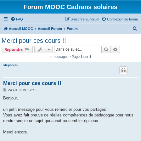
Forum MOOC Cadrans solaires
FAQ
S’inscrire au forum
Connexion au forum
R
Accueil MOOC
Accueil Forum
Forum
e
Merci pour ces cours !!
c
Rechercher
Recherche 
Répondre
h
4 messages • Page
1
sur
1
e
stephbleu
r
c
h
Merci pour ces cours !!
e
M
24 juil. 2019, 12:52
e
r
s
Bonjour,
s
a
g
un petit message pour vous remercier pour vos partages !
e
Vous avez fait preuve de réelles compétences de pédagogue pour nous
rendre simple un sujet qui aurait pu sembler épineux.
Merci encore.