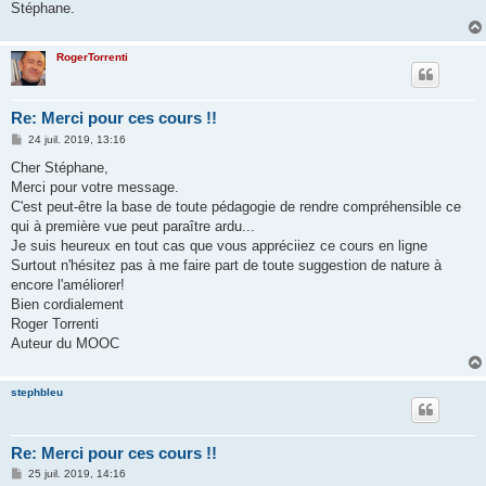
Stéphane.
RogerTorrenti
Re: Merci pour ces cours !!
M
24 juil. 2019, 13:16
e
s
Cher Stéphane,
s
Merci pour votre message.
a
g
C'est peut-être la base de toute pédagogie de rendre compréhensible ce
e
qui à première vue peut paraître ardu...
Je suis heureux en tout cas que vous appréciiez ce cours en ligne
Surtout n'hésitez pas à me faire part de toute suggestion de nature à
encore l'améliorer!
Bien cordialement
Roger Torrenti
Auteur du MOOC
stephbleu
Re: Merci pour ces cours !!
M
25 juil. 2019, 14:16
e