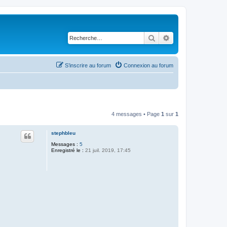
Rechercher
Recherche avancé
S’inscrire au forum
Connexion au forum
4 messages • Page
1
sur
1
stephbleu
Messages :
5
Enregistré le :
21 juil. 2019, 17:45