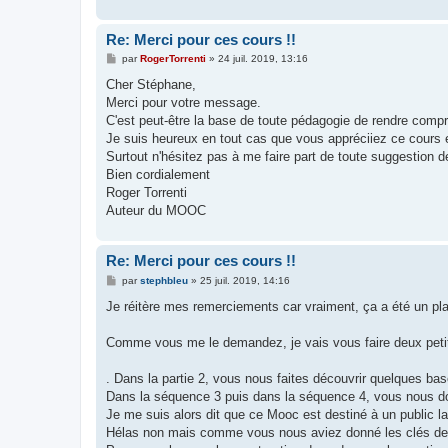
Re: Merci pour ces cours !!
M
par
RogerTorrenti
»
24 juil. 2019, 13:16
e
s
Cher Stéphane,
s
Merci pour votre message.
a
g
C'est peut-être la base de toute pédagogie de rendre compr
e
Je suis heureux en tout cas que vous appréciiez ce cours 
Surtout n'hésitez pas à me faire part de toute suggestion de
Bien cordialement
Roger Torrenti
Auteur du MOOC
Re: Merci pour ces cours !!
M
par
stephbleu
»
25 juil. 2019, 14:16
e
s
Je réitère mes remerciements car vraiment, ça a été un pla
s
a
g
Comme vous me le demandez, je vais vous faire deux peti
e
. Dans la partie 2, vous nous faites découvrir quelques b
Dans la séquence 3 puis dans la séquence 4, vous nous do
Je me suis alors dit que ce Mooc est destiné à un public la
Hélas non mais comme vous nous aviez donné les clés de c