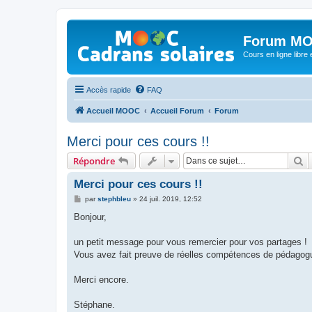
Forum MO
Cours en ligne libre e
Accès rapide
FAQ
Accueil MOOC
Accueil Forum
Forum
Merci pour ces cours !!
R
Répondre
Merci pour ces cours !!
M
par
stephbleu
»
24 juil. 2019, 12:52
e
s
Bonjour,
s
a
g
un petit message pour vous remercier pour vos partages !
e
Vous avez fait preuve de réelles compétences de pédagogue
Merci encore.
Stéphane.