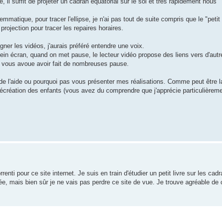
il suffit de projeter un cadran équatorial sur le sol et très rapidement nous
matique, pour tracer l'ellipse, je n'ai pas tout de suite compris que le "petit
 projection pour tracer les repaires horaires.
ner les vidéos, j'aurais préféré entendre une voix.
lein écran, quand on met pause, le lecteur vidéo propose des liens vers d'autr
e vous avoue avoir fait de nombreuses pause.
de l'aide ou pourquoi pas vous présenter mes réalisations. Comme peut être l
écréation des enfants (vous avez du comprendre que j'apprécie particulièrem
nti pour ce site internet. Je suis en train d'étudier un petit livre sur les cadra
ée, mais bien sûr je ne vais pas perdre ce site de vue. Je trouve agréable de 