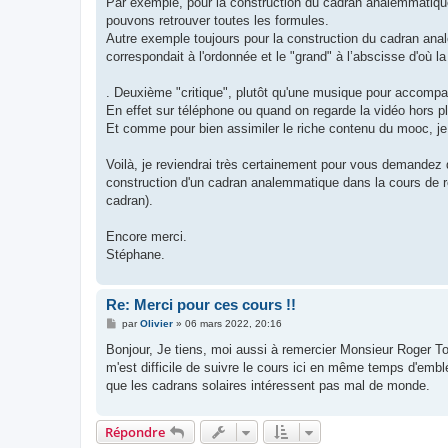
Par exemple, pour la construction du cadran analemmatique, 
pouvons retrouver toutes les formules.
Autre exemple toujours pour la construction du cadran analem
correspondait à l'ordonnée et le "grand" à l’abscisse d'où la
. Deuxième "critique", plutôt qu'une musique pour accompag
En effet sur téléphone ou quand on regarde la vidéo hors p
Et comme pour bien assimiler le riche contenu du mooc, j
Voilà, je reviendrai très certainement pour vous demandez 
construction d'un cadran analemmatique dans la cours de r
cadran).
Encore merci.
Stéphane.
Re: Merci pour ces cours !!
M
par
Olivier
»
06 mars 2022, 20:16
e
s
Bonjour, Je tiens, moi aussi à remercier Monsieur Roger Torre
s
m'est difficile de suivre le cours ici en même temps d'embl
a
g
que les cadrans solaires intéressent pas mal de monde.
e
Répondre