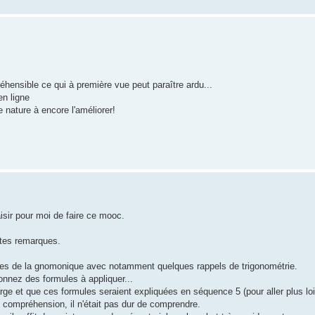
éhensible ce qui à première vue peut paraître ardu...
en ligne
 nature à encore l'améliorer!
isir pour moi de faire ce mooc.
tes remarques.
ases de la gnomonique avec notamment quelques rappels de trigonométrie.
nnez des formules à appliquer...
rge et que ces formules seraient expliquées en séquence 5 (pour aller plus loi
ompréhension, il n'était pas dur de comprendre.