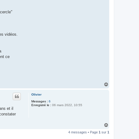
 cercle"
es vidéos.
a
ent ce
H
a
u
Olivier
t
Messages :
6
Enregistré le :
06 mars 2022, 10:55
ns et il
constater
H
a
4 messages • Page
1
sur
1
u
t