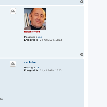
H
a
u
t
RogerTorrenti
Messages :
164
Enregistré le :
25 mai 2018, 15:12
H
a
u
stephbleu
t
Messages :
5
Enregistré le :
21 juil. 2019, 17:45
n).