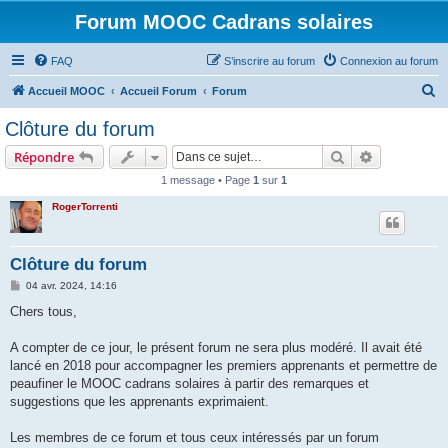
Forum MOOC Cadrans solaires
FAQ
S’inscrire au forum
Connexion au forum
R
Accueil MOOC
Accueil Forum
Forum
e
Clôture du forum
c
Rechercher
Recherche 
Répondre
h
1 message • Page
1
sur
1
e
RogerTorrenti
r
c
h
Clôture du forum
e
M
04 avr. 2024, 14:16
e
r
s
Chers tous,
s
a
g
A compter de ce jour, le présent forum ne sera plus modéré. Il avait été
e
lancé en 2018 pour accompagner les premiers apprenants et permettre de
peaufiner le MOOC cadrans solaires à partir des remarques et
suggestions que les apprenants exprimaient.
Les membres de ce forum et tous ceux intéressés par un forum