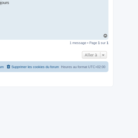
ujours
H
a
1 message • Page
1
sur
1
u
t
Aller à
rum
Supprimer les cookies du forum
Heures au format
UTC+02:00