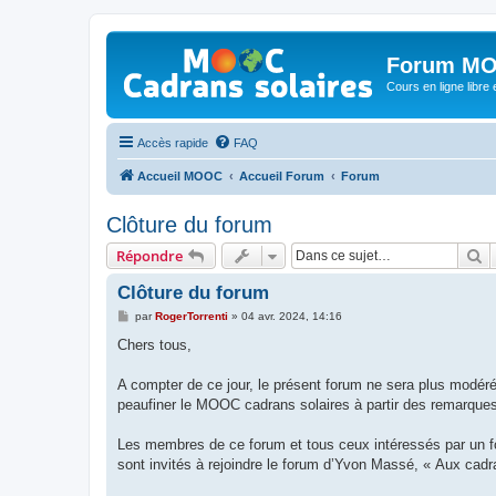
Forum MO
Cours en ligne libre e
Accès rapide
FAQ
Accueil MOOC
Accueil Forum
Forum
Clôture du forum
R
Répondre
Clôture du forum
M
par
RogerTorrenti
»
04 avr. 2024, 14:16
e
s
Chers tous,
s
a
g
A compter de ce jour, le présent forum ne sera plus modéré
e
peaufiner le MOOC cadrans solaires à partir des remarques
Les membres de ce forum et tous ceux intéressés par un fo
sont invités à rejoindre le forum d’Yvon Massé, « Aux cadr