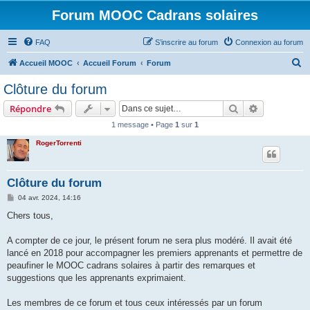
Forum MOOC Cadrans solaires
FAQ
S’inscrire au forum
Connexion au forum
R
Accueil MOOC
Accueil Forum
Forum
e
Clôture du forum
c
Rechercher
Recherche 
Répondre
h
1 message • Page
1
sur
1
e
RogerTorrenti
r
c
h
Clôture du forum
e
M
04 avr. 2024, 14:16
e
r
s
Chers tous,
s
a
g
A compter de ce jour, le présent forum ne sera plus modéré. Il avait été
e
lancé en 2018 pour accompagner les premiers apprenants et permettre de
peaufiner le MOOC cadrans solaires à partir des remarques et
suggestions que les apprenants exprimaient.
Les membres de ce forum et tous ceux intéressés par un forum