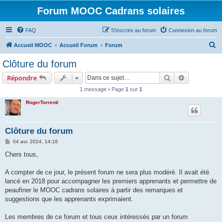
Forum MOOC Cadrans solaires
FAQ
S’inscrire au forum
Connexion au forum
R
Accueil MOOC
Accueil Forum
Forum
e
Clôture du forum
c
Rechercher
Recherche 
Répondre
h
1 message • Page
1
sur
1
e
RogerTorrenti
r
c
h
Clôture du forum
e
M
04 avr. 2024, 14:16
e
r
s
Chers tous,
s
a
g
A compter de ce jour, le présent forum ne sera plus modéré. Il avait été
e
lancé en 2018 pour accompagner les premiers apprenants et permettre de
peaufiner le MOOC cadrans solaires à partir des remarques et
suggestions que les apprenants exprimaient.
Les membres de ce forum et tous ceux intéressés par un forum