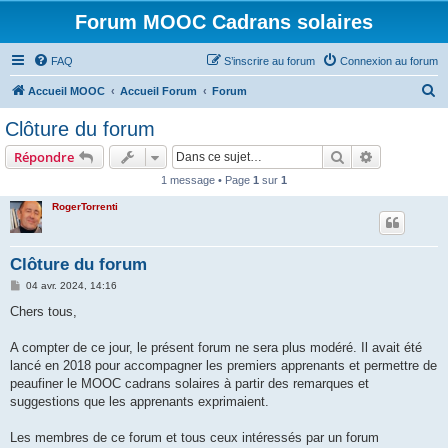
Forum MOOC Cadrans solaires
FAQ
S’inscrire au forum
Connexion au forum
R
Accueil MOOC
Accueil Forum
Forum
e
Clôture du forum
c
Rechercher
Recherche 
Répondre
h
1 message • Page
1
sur
1
e
RogerTorrenti
r
c
h
Clôture du forum
e
M
04 avr. 2024, 14:16
e
r
s
Chers tous,
s
a
g
A compter de ce jour, le présent forum ne sera plus modéré. Il avait été
e
lancé en 2018 pour accompagner les premiers apprenants et permettre de
peaufiner le MOOC cadrans solaires à partir des remarques et
suggestions que les apprenants exprimaient.
Les membres de ce forum et tous ceux intéressés par un forum