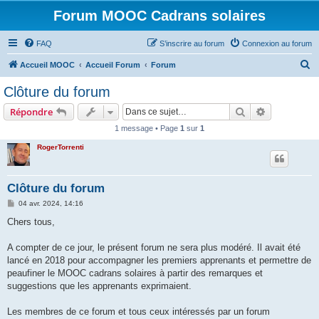
Forum MOOC Cadrans solaires
FAQ
S’inscrire au forum
Connexion au forum
R
Accueil MOOC
Accueil Forum
Forum
e
Clôture du forum
c
Rechercher
Recherche 
Répondre
h
1 message • Page
1
sur
1
e
RogerTorrenti
r
c
h
Clôture du forum
e
M
04 avr. 2024, 14:16
e
r
s
Chers tous,
s
a
g
A compter de ce jour, le présent forum ne sera plus modéré. Il avait été
e
lancé en 2018 pour accompagner les premiers apprenants et permettre de
peaufiner le MOOC cadrans solaires à partir des remarques et
suggestions que les apprenants exprimaient.
Les membres de ce forum et tous ceux intéressés par un forum