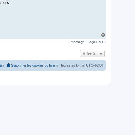
ujours
H
a
1 message • Page
1
sur
1
u
t
Aller à
rum
Supprimer les cookies du forum
Heures au format
UTC+02:00