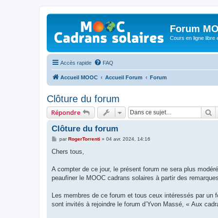
Forum MO
Cours en ligne libre e
Accès rapide
FAQ
Accueil MOOC
Accueil Forum
Forum
Clôture du forum
R
Répondre
Clôture du forum
M
par
RogerTorrenti
»
04 avr. 2024, 14:16
e
s
Chers tous,
s
a
g
A compter de ce jour, le présent forum ne sera plus modéré
e
peaufiner le MOOC cadrans solaires à partir des remarques
Les membres de ce forum et tous ceux intéressés par un fo
sont invités à rejoindre le forum d’Yvon Massé, « Aux cadr