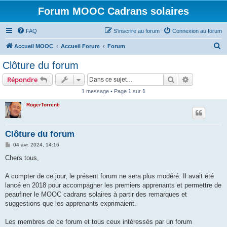
Forum MOOC Cadrans solaires
FAQ
S’inscrire au forum
Connexion au forum
R
Accueil MOOC
Accueil Forum
Forum
e
Clôture du forum
c
Rechercher
Recherche 
Répondre
h
1 message • Page
1
sur
1
e
RogerTorrenti
r
c
h
Clôture du forum
e
M
04 avr. 2024, 14:16
e
r
s
Chers tous,
s
a
g
A compter de ce jour, le présent forum ne sera plus modéré. Il avait été
e
lancé en 2018 pour accompagner les premiers apprenants et permettre de
peaufiner le MOOC cadrans solaires à partir des remarques et
suggestions que les apprenants exprimaient.
Les membres de ce forum et tous ceux intéressés par un forum