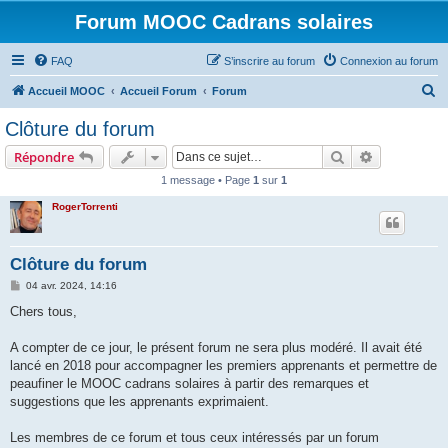
Forum MOOC Cadrans solaires
FAQ
S’inscrire au forum
Connexion au forum
R
Accueil MOOC
Accueil Forum
Forum
e
Clôture du forum
c
Rechercher
Recherche 
Répondre
h
1 message • Page
1
sur
1
e
RogerTorrenti
r
c
h
Clôture du forum
e
M
04 avr. 2024, 14:16
e
r
s
Chers tous,
s
a
g
A compter de ce jour, le présent forum ne sera plus modéré. Il avait été
e
lancé en 2018 pour accompagner les premiers apprenants et permettre de
peaufiner le MOOC cadrans solaires à partir des remarques et
suggestions que les apprenants exprimaient.
Les membres de ce forum et tous ceux intéressés par un forum