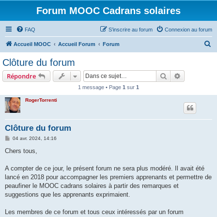
Forum MOOC Cadrans solaires
FAQ
S’inscrire au forum
Connexion au forum
R
Accueil MOOC
Accueil Forum
Forum
e
Clôture du forum
c
Rechercher
Recherche 
Répondre
h
1 message • Page
1
sur
1
e
RogerTorrenti
r
c
h
Clôture du forum
e
M
04 avr. 2024, 14:16
e
r
s
Chers tous,
s
a
g
A compter de ce jour, le présent forum ne sera plus modéré. Il avait été
e
lancé en 2018 pour accompagner les premiers apprenants et permettre de
peaufiner le MOOC cadrans solaires à partir des remarques et
suggestions que les apprenants exprimaient.
Les membres de ce forum et tous ceux intéressés par un forum