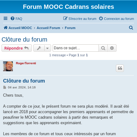
Forum MOOC Cadrans solaires
FAQ
S’inscrire au forum
Connexion au forum
R
Accueil MOOC
Accueil Forum
Forum
e
Clôture du forum
c
Rechercher
Recherche 
Répondre
h
1 message • Page
1
sur
1
e
RogerTorrenti
r
c
h
Clôture du forum
e
M
04 avr. 2024, 14:16
e
r
s
Chers tous,
s
a
g
A compter de ce jour, le présent forum ne sera plus modéré. Il avait été
e
lancé en 2018 pour accompagner les premiers apprenants et permettre de
peaufiner le MOOC cadrans solaires à partir des remarques et
suggestions que les apprenants exprimaient.
Les membres de ce forum et tous ceux intéressés par un forum