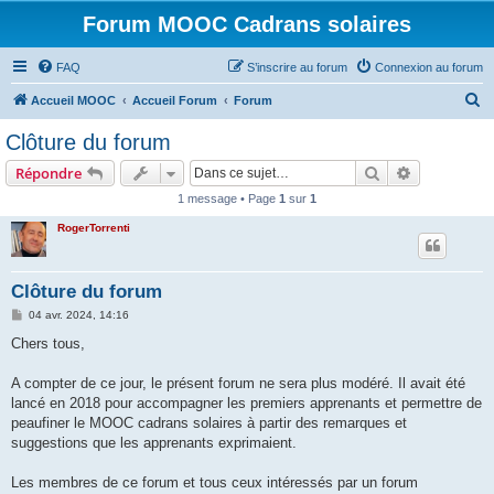
Forum MOOC Cadrans solaires
FAQ
S’inscrire au forum
Connexion au forum
R
Accueil MOOC
Accueil Forum
Forum
e
Clôture du forum
c
Rechercher
Recherche 
Répondre
h
1 message • Page
1
sur
1
e
RogerTorrenti
r
c
h
Clôture du forum
e
M
04 avr. 2024, 14:16
e
r
s
Chers tous,
s
a
g
A compter de ce jour, le présent forum ne sera plus modéré. Il avait été
e
lancé en 2018 pour accompagner les premiers apprenants et permettre de
peaufiner le MOOC cadrans solaires à partir des remarques et
suggestions que les apprenants exprimaient.
Les membres de ce forum et tous ceux intéressés par un forum