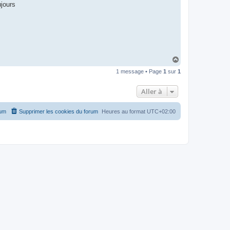
ujours
H
a
1 message • Page
1
sur
1
u
t
Aller à
rum
Supprimer les cookies du forum
Heures au format
UTC+02:00