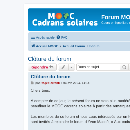
Forum MO
Cours en ligne libre e
Accès rapide
FAQ
Accueil MOOC
Accueil Forum
Forum
Clôture du forum
R
Répondre
Clôture du forum
M
par
RogerTorrenti
»
04 avr. 2024, 14:16
e
s
Chers tous,
s
a
g
A compter de ce jour, le présent forum ne sera plus modéré
e
peaufiner le MOOC cadrans solaires à partir des remarques
Les membres de ce forum et tous ceux intéressés par un fo
sont invités à rejoindre le forum d’Yvon Massé, « Aux cadr