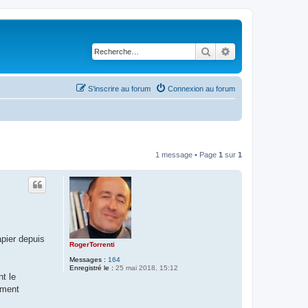
Rechercher
Recherche avancé
S’inscrire au forum
Connexion au forum
1 message • Page
1
sur
1
apier depuis
RogerTorrenti
Messages :
164
Enregistré le :
25 mai 2018, 15:12
t le
ement