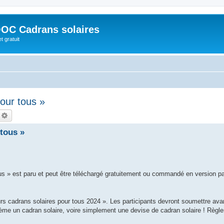
OC Cadrans solaires
t gratuit
our tous »
echercher
Recherche avancée
tous »
us » est paru et peut être téléchargé gratuitement ou commandé en version p
s cadrans solaires pour tous 2024 ». Les participants devront soumettre avan
ème un cadran solaire, voire simplement une devise de cadran solaire ! Règl