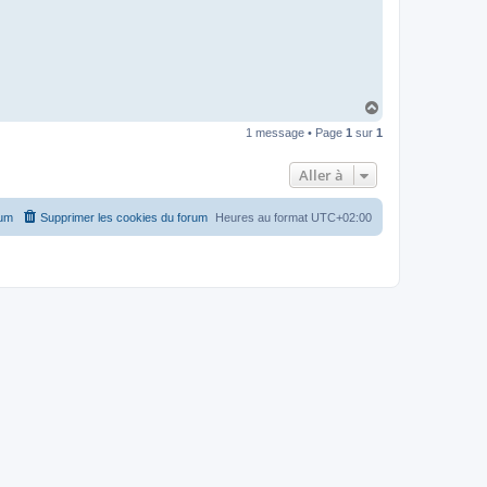
H
a
1 message • Page
1
sur
1
u
t
Aller à
rum
Supprimer les cookies du forum
Heures au format
UTC+02:00