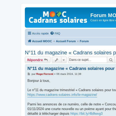
Forum MO
Cours en ligne libre e
Accès rapide
FAQ
Accueil MOOC
Accueil Forum
Forum
N°11 du magazine « Cadrans solaires p
R
Répondre
N°11 du magazine « Cadrans solaires pour 
M
par
RogerTorrenti
»
06 mars 2024, 11:38
e
s
Bonjour à tous,
s
a
g
Le n°11 du magazine trimestriel « Cadrans solaires pour to
e
https://www.cadrans-solaires.info/le-magazine/
Parmi les annonces de ce numéro, celle de notre « Concour
01/11/2024 une courte nouvelle ou un poème ayant pour th
détaillé à télécharger depuis
https://bit.ly/4b8wxg3