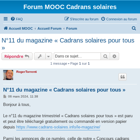
Forum MOOC Cadrans solaires
FAQ
S’inscrire au forum
Connexion au forum
R
Accueil MOOC
Accueil Forum
Forum
e
N°11 du magazine « Cadrans solaires pour tous
c
»
h
Rechercher
Recherche 
Répondre
e
1 message • Page
1
sur
1
r
RogerTorrenti
c
h
e
N°11 du magazine « Cadrans solaires pour tous »
r
M
06 mars 2024, 11:38
e
s
Bonjour à tous,
s
a
g
Le n°11 du magazine trimestriel « Cadrans solaires pour tous » est paru
e
et peut être téléchargé gratuitement ou commandé en version papier
depuis
https://www.cadrans-solaires.info/le-magazine/
Parmi les annonces de ce numéro, celle de notre « Concours cadrans