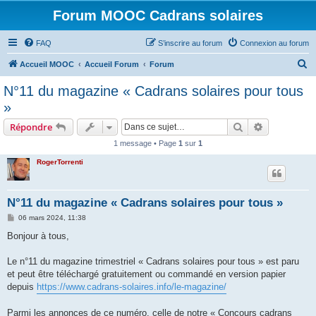
Forum MOOC Cadrans solaires
FAQ
S’inscrire au forum
Connexion au forum
R
Accueil MOOC
Accueil Forum
Forum
e
N°11 du magazine « Cadrans solaires pour tous
c
»
h
Rechercher
Recherche 
Répondre
e
1 message • Page
1
sur
1
r
RogerTorrenti
c
h
e
N°11 du magazine « Cadrans solaires pour tous »
r
M
06 mars 2024, 11:38
e
s
Bonjour à tous,
s
a
g
Le n°11 du magazine trimestriel « Cadrans solaires pour tous » est paru
e
et peut être téléchargé gratuitement ou commandé en version papier
depuis
https://www.cadrans-solaires.info/le-magazine/
Parmi les annonces de ce numéro, celle de notre « Concours cadrans