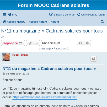
Forum MOOC Cadrans solaires
FAQ
S’inscrire au forum
Connexion au forum
R
Accueil MOOC
Accueil Forum
Forum
e
N°11 du magazine « Cadrans solaires pour tous
c
»
h
Rechercher
Recherche 
Répondre
e
1 message • Page
1
sur
1
r
RogerTorrenti
c
h
e
N°11 du magazine « Cadrans solaires pour tous »
r
M
06 mars 2024, 11:38
e
s
Bonjour à tous,
s
a
g
Le n°11 du magazine trimestriel « Cadrans solaires pour tous » est paru
e
et peut être téléchargé gratuitement ou commandé en version papier
depuis
https://www.cadrans-solaires.info/le-magazine/
Parmi les annonces de ce numéro, celle de notre « Concours cadrans