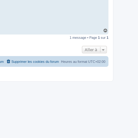
H
a
1 message • Page
1
sur
1
u
t
Aller à
rum
Supprimer les cookies du forum
Heures au format
UTC+02:00