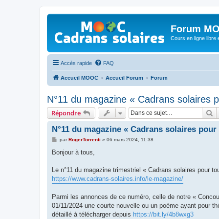
Forum MO
Cours en ligne libre e
Accès rapide
FAQ
Accueil MOOC
Accueil Forum
Forum
N°11 du magazine « Cadrans solaires p
R
Répondre
N°11 du magazine « Cadrans solaires pour 
M
par
RogerTorrenti
»
06 mars 2024, 11:38
e
s
Bonjour à tous,
s
a
g
Le n°11 du magazine trimestriel « Cadrans solaires pour to
e
https://www.cadrans-solaires.info/le-magazine/
Parmi les annonces de ce numéro, celle de notre « Concour
01/11/2024 une courte nouvelle ou un poème ayant pour th
détaillé à télécharger depuis
https://bit.ly/4b8wxg3