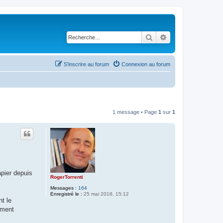
Rechercher
Recherche avancé
S’inscrire au forum
Connexion au forum
1 message • Page
1
sur
1
apier depuis
RogerTorrenti
Messages :
164
Enregistré le :
25 mai 2018, 15:12
t le
ement