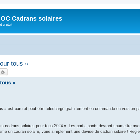
OC Cadrans solaires
t gratuit
our tous »
echercher
Recherche avancée
tous »
us » est paru et peut être téléchargé gratuitement ou commandé en version p
s cadrans solaires pour tous 2024 ». Les participants devront soumettre avan
ème un cadran solaire, voire simplement une devise de cadran solaire ! Règl