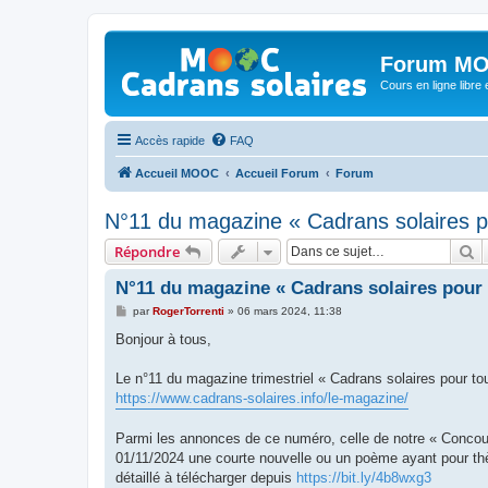
Forum MO
Cours en ligne libre e
Accès rapide
FAQ
Accueil MOOC
Accueil Forum
Forum
N°11 du magazine « Cadrans solaires p
R
Répondre
N°11 du magazine « Cadrans solaires pour 
M
par
RogerTorrenti
»
06 mars 2024, 11:38
e
s
Bonjour à tous,
s
a
g
Le n°11 du magazine trimestriel « Cadrans solaires pour to
e
https://www.cadrans-solaires.info/le-magazine/
Parmi les annonces de ce numéro, celle de notre « Concour
01/11/2024 une courte nouvelle ou un poème ayant pour th
détaillé à télécharger depuis
https://bit.ly/4b8wxg3