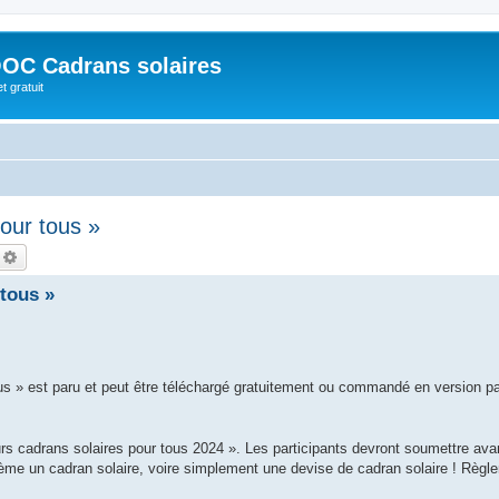
OC Cadrans solaires
t gratuit
our tous »
echercher
Recherche avancée
tous »
us » est paru et peut être téléchargé gratuitement ou commandé en version p
s cadrans solaires pour tous 2024 ». Les participants devront soumettre avan
ème un cadran solaire, voire simplement une devise de cadran solaire ! Règl