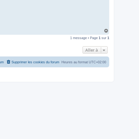
H
a
1 message • Page
1
sur
1
u
t
Aller à
rum
Supprimer les cookies du forum
Heures au format
UTC+02:00