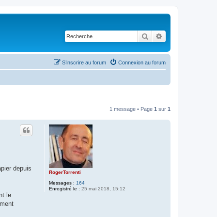
Rechercher
Recherche avancé
S’inscrire au forum
Connexion au forum
1 message • Page
1
sur
1
apier depuis
RogerTorrenti
Messages :
164
Enregistré le :
25 mai 2018, 15:12
t le
ement