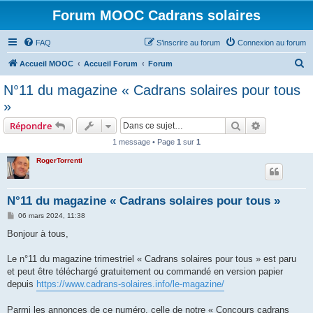
Forum MOOC Cadrans solaires
FAQ
S’inscrire au forum
Connexion au forum
R
Accueil MOOC
Accueil Forum
Forum
e
N°11 du magazine « Cadrans solaires pour tous
c
»
h
Rechercher
Recherche 
Répondre
e
1 message • Page
1
sur
1
r
RogerTorrenti
c
h
e
N°11 du magazine « Cadrans solaires pour tous »
r
M
06 mars 2024, 11:38
e
s
Bonjour à tous,
s
a
g
Le n°11 du magazine trimestriel « Cadrans solaires pour tous » est paru
e
et peut être téléchargé gratuitement ou commandé en version papier
depuis
https://www.cadrans-solaires.info/le-magazine/
Parmi les annonces de ce numéro, celle de notre « Concours cadrans