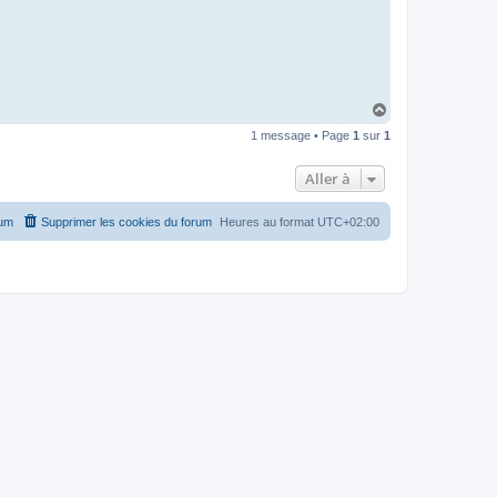
H
a
1 message • Page
1
sur
1
u
t
Aller à
rum
Supprimer les cookies du forum
Heures au format
UTC+02:00