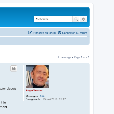
Rechercher
Recherche avancé
S’inscrire au forum
Connexion au forum
1 message • Page
1
sur
1
apier depuis
RogerTorrenti
Messages :
164
Enregistré le :
25 mai 2018, 15:12
t le
ement