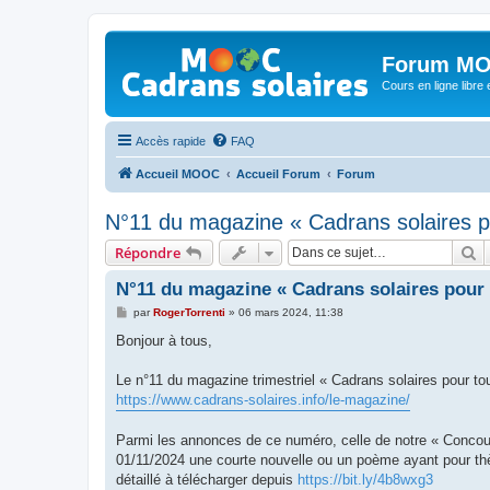
Forum MO
Cours en ligne libre e
Accès rapide
FAQ
Accueil MOOC
Accueil Forum
Forum
N°11 du magazine « Cadrans solaires p
R
Répondre
N°11 du magazine « Cadrans solaires pour 
M
par
RogerTorrenti
»
06 mars 2024, 11:38
e
s
Bonjour à tous,
s
a
g
Le n°11 du magazine trimestriel « Cadrans solaires pour to
e
https://www.cadrans-solaires.info/le-magazine/
Parmi les annonces de ce numéro, celle de notre « Concour
01/11/2024 une courte nouvelle ou un poème ayant pour th
détaillé à télécharger depuis
https://bit.ly/4b8wxg3