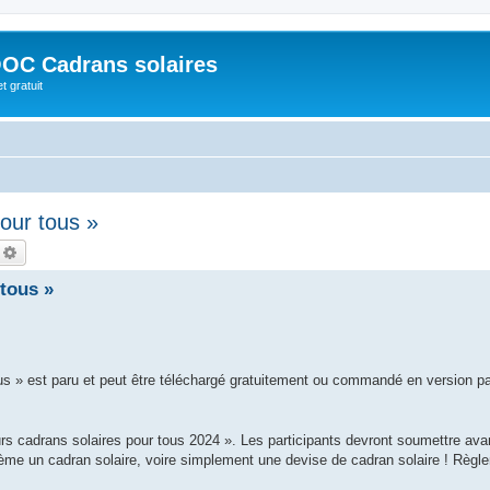
OC Cadrans solaires
t gratuit
our tous »
echercher
Recherche avancée
tous »
us » est paru et peut être téléchargé gratuitement ou commandé en version p
s cadrans solaires pour tous 2024 ». Les participants devront soumettre avan
ème un cadran solaire, voire simplement une devise de cadran solaire ! Règl