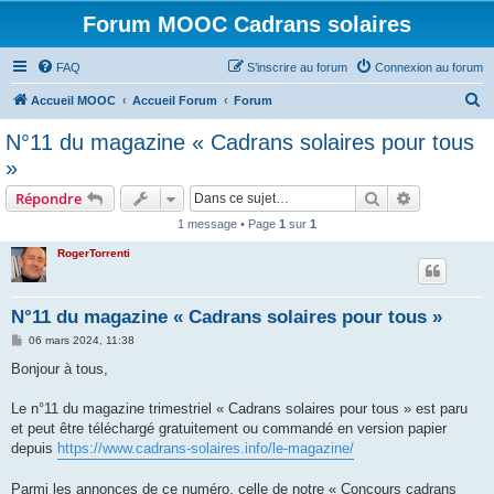
Forum MOOC Cadrans solaires
FAQ
S’inscrire au forum
Connexion au forum
R
Accueil MOOC
Accueil Forum
Forum
e
N°11 du magazine « Cadrans solaires pour tous
c
»
h
Rechercher
Recherche 
Répondre
e
1 message • Page
1
sur
1
r
RogerTorrenti
c
h
e
N°11 du magazine « Cadrans solaires pour tous »
r
M
06 mars 2024, 11:38
e
s
Bonjour à tous,
s
a
g
Le n°11 du magazine trimestriel « Cadrans solaires pour tous » est paru
e
et peut être téléchargé gratuitement ou commandé en version papier
depuis
https://www.cadrans-solaires.info/le-magazine/
Parmi les annonces de ce numéro, celle de notre « Concours cadrans