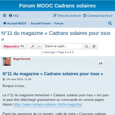
Forum MOOC Cadrans solaires
FAQ
S’inscrire au forum
Connexion au forum
R
Accueil MOOC
Accueil Forum
Forum
e
N°11 du magazine « Cadrans solaires pour tous
c
»
h
Rechercher
Recherche 
Répondre
e
1 message • Page
1
sur
1
r
RogerTorrenti
c
h
e
N°11 du magazine « Cadrans solaires pour tous »
r
M
06 mars 2024, 11:38
e
s
Bonjour à tous,
s
a
g
Le n°11 du magazine trimestriel « Cadrans solaires pour tous » est paru
e
et peut être téléchargé gratuitement ou commandé en version papier
depuis
https://www.cadrans-solaires.info/le-magazine/
Parmi les annonces de ce numéro, celle de notre « Concours cadrans