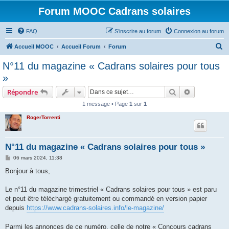
Forum MOOC Cadrans solaires
FAQ
S’inscrire au forum
Connexion au forum
R
Accueil MOOC
Accueil Forum
Forum
e
N°11 du magazine « Cadrans solaires pour tous
c
»
h
Rechercher
Recherche 
Répondre
e
1 message • Page
1
sur
1
r
RogerTorrenti
c
h
e
N°11 du magazine « Cadrans solaires pour tous »
r
M
06 mars 2024, 11:38
e
s
Bonjour à tous,
s
a
g
Le n°11 du magazine trimestriel « Cadrans solaires pour tous » est paru
e
et peut être téléchargé gratuitement ou commandé en version papier
depuis
https://www.cadrans-solaires.info/le-magazine/
Parmi les annonces de ce numéro, celle de notre « Concours cadrans