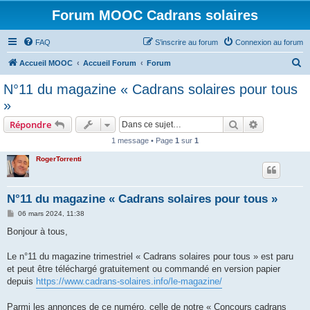
Forum MOOC Cadrans solaires
FAQ
S’inscrire au forum
Connexion au forum
R
Accueil MOOC
Accueil Forum
Forum
e
N°11 du magazine « Cadrans solaires pour tous
c
»
h
Rechercher
Recherche 
Répondre
e
1 message • Page
1
sur
1
r
RogerTorrenti
c
h
e
N°11 du magazine « Cadrans solaires pour tous »
r
M
06 mars 2024, 11:38
e
s
Bonjour à tous,
s
a
g
Le n°11 du magazine trimestriel « Cadrans solaires pour tous » est paru
e
et peut être téléchargé gratuitement ou commandé en version papier
depuis
https://www.cadrans-solaires.info/le-magazine/
Parmi les annonces de ce numéro, celle de notre « Concours cadrans