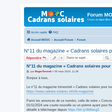
Forum MO
Cours en ligne libre e
Accès rapide
FAQ
Accueil MOOC
Accueil Forum
Forum
N°11 du magazine « Cadrans solaires p
R
Répondre
N°11 du magazine « Cadrans solaires pour 
M
par
RogerTorrenti
»
06 mars 2024, 11:38
e
s
Bonjour à tous,
s
a
g
Le n°11 du magazine trimestriel « Cadrans solaires pour to
e
https://www.cadrans-solaires.info/le-magazine/
Parmi les annonces de ce numéro, celle de notre « Concour
01/11/2024 une courte nouvelle ou un poème ayant pour th
détaillé à télécharger depuis
https://bit.ly/4b8wxg3