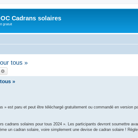
OC Cadrans solaires
t gratuit
our tous »
echercher
Recherche avancée
tous »
us » est paru et peut être téléchargé gratuitement ou commandé en version p
s cadrans solaires pour tous 2024 ». Les participants devront soumettre avan
ème un cadran solaire, voire simplement une devise de cadran solaire ! Règl