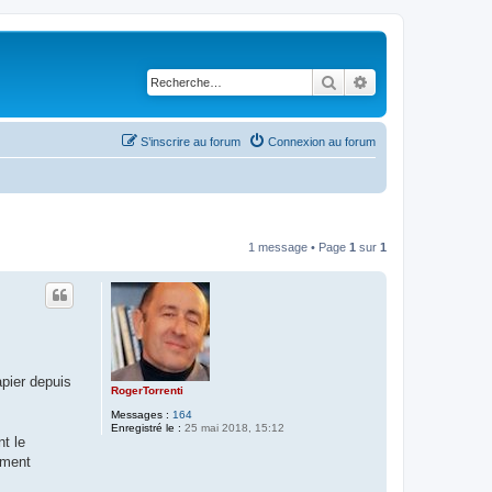
Rechercher
Recherche avancé
S’inscrire au forum
Connexion au forum
1 message • Page
1
sur
1
apier depuis
RogerTorrenti
Messages :
164
Enregistré le :
25 mai 2018, 15:12
t le
ement