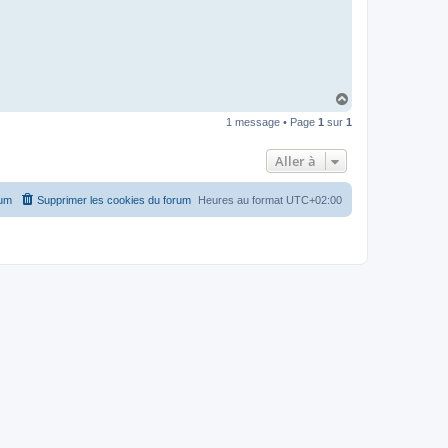
H
a
1 message • Page
1
sur
1
u
t
Aller à
rum
Supprimer les cookies du forum
Heures au format
UTC+02:00