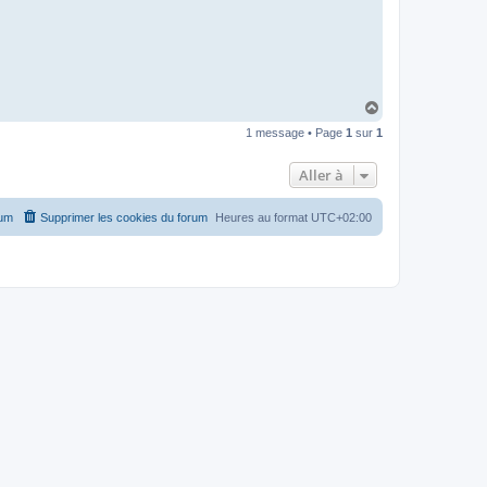
H
a
1 message • Page
1
sur
1
u
t
Aller à
rum
Supprimer les cookies du forum
Heures au format
UTC+02:00