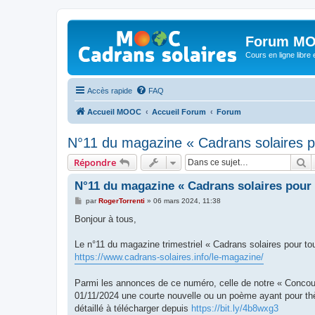
Forum MO
Cours en ligne libre e
Accès rapide
FAQ
Accueil MOOC
Accueil Forum
Forum
N°11 du magazine « Cadrans solaires p
R
Répondre
N°11 du magazine « Cadrans solaires pour 
M
par
RogerTorrenti
»
06 mars 2024, 11:38
e
s
Bonjour à tous,
s
a
g
Le n°11 du magazine trimestriel « Cadrans solaires pour to
e
https://www.cadrans-solaires.info/le-magazine/
Parmi les annonces de ce numéro, celle de notre « Concour
01/11/2024 une courte nouvelle ou un poème ayant pour th
détaillé à télécharger depuis
https://bit.ly/4b8wxg3