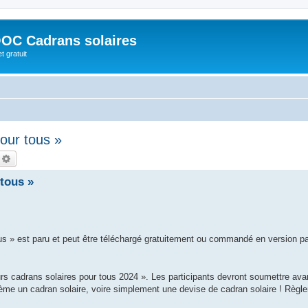
OC Cadrans solaires
t gratuit
our tous »
echercher
Recherche avancée
tous »
us » est paru et peut être téléchargé gratuitement ou commandé en version p
s cadrans solaires pour tous 2024 ». Les participants devront soumettre avan
ème un cadran solaire, voire simplement une devise de cadran solaire ! Règl