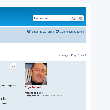
Rechercher
Recherche avancé
S’inscrire au forum
Connexion au forum
1 message • Page
1
sur
1
apier depuis
RogerTorrenti
Messages :
164
Enregistré le :
25 mai 2018, 15:12
t le
ement