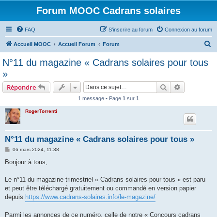
Forum MOOC Cadrans solaires
FAQ
S’inscrire au forum
Connexion au forum
R
Accueil MOOC
Accueil Forum
Forum
e
N°11 du magazine « Cadrans solaires pour tous
c
»
h
Rechercher
Recherche 
Répondre
e
1 message • Page
1
sur
1
r
RogerTorrenti
c
h
e
N°11 du magazine « Cadrans solaires pour tous »
r
M
06 mars 2024, 11:38
e
s
Bonjour à tous,
s
a
g
Le n°11 du magazine trimestriel « Cadrans solaires pour tous » est paru
e
et peut être téléchargé gratuitement ou commandé en version papier
depuis
https://www.cadrans-solaires.info/le-magazine/
Parmi les annonces de ce numéro, celle de notre « Concours cadrans