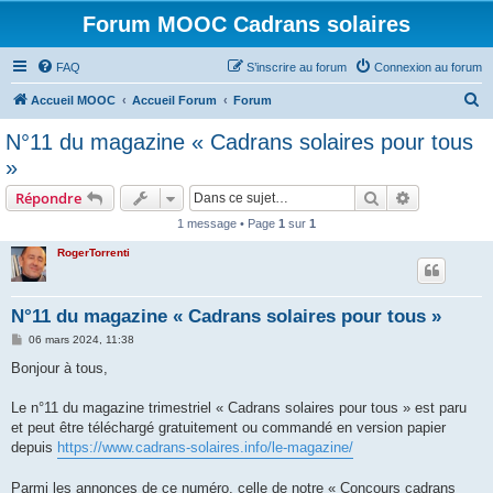
Forum MOOC Cadrans solaires
FAQ
S’inscrire au forum
Connexion au forum
R
Accueil MOOC
Accueil Forum
Forum
e
N°11 du magazine « Cadrans solaires pour tous
c
»
h
Rechercher
Recherche 
Répondre
e
1 message • Page
1
sur
1
r
RogerTorrenti
c
h
e
N°11 du magazine « Cadrans solaires pour tous »
r
M
06 mars 2024, 11:38
e
s
Bonjour à tous,
s
a
g
Le n°11 du magazine trimestriel « Cadrans solaires pour tous » est paru
e
et peut être téléchargé gratuitement ou commandé en version papier
depuis
https://www.cadrans-solaires.info/le-magazine/
Parmi les annonces de ce numéro, celle de notre « Concours cadrans