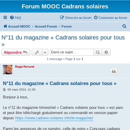
Forum MOOC Cadrans solaires
FAQ
S’inscrire au forum
Connexion au forum
R
Accueil MOOC
Accueil Forum
Forum
e
N°11 du magazine « Cadrans solaires pour tous
c
»
h
Rechercher
Recherche 
Répondre
e
1 message • Page
1
sur
1
r
RogerTorrenti
c
h
e
N°11 du magazine « Cadrans solaires pour tous »
r
M
06 mars 2024, 11:38
e
s
Bonjour à tous,
s
a
g
Le n°11 du magazine trimestriel « Cadrans solaires pour tous » est paru
e
et peut être téléchargé gratuitement ou commandé en version papier
depuis
https://www.cadrans-solaires.info/le-magazine/
Parmi les annonces de ce numéro, celle de notre « Concours cadrans