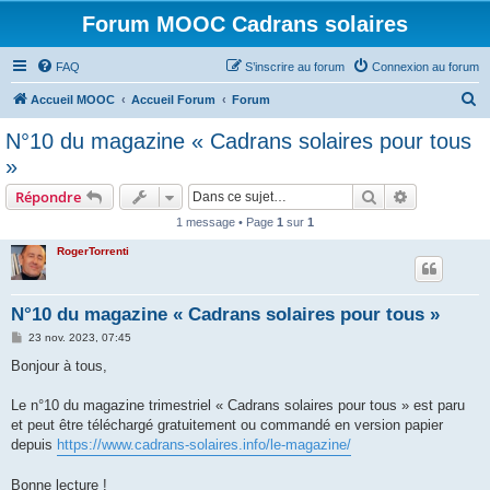
Forum MOOC Cadrans solaires
FAQ
S’inscrire au forum
Connexion au forum
R
Accueil MOOC
Accueil Forum
Forum
e
N°10 du magazine « Cadrans solaires pour tous
c
»
h
Rechercher
Recherche 
Répondre
e
1 message • Page
1
sur
1
r
RogerTorrenti
c
h
e
N°10 du magazine « Cadrans solaires pour tous »
r
M
23 nov. 2023, 07:45
e
s
Bonjour à tous,
s
a
g
Le n°10 du magazine trimestriel « Cadrans solaires pour tous » est paru
e
et peut être téléchargé gratuitement ou commandé en version papier
depuis
https://www.cadrans-solaires.info/le-magazine/
Bonne lecture !