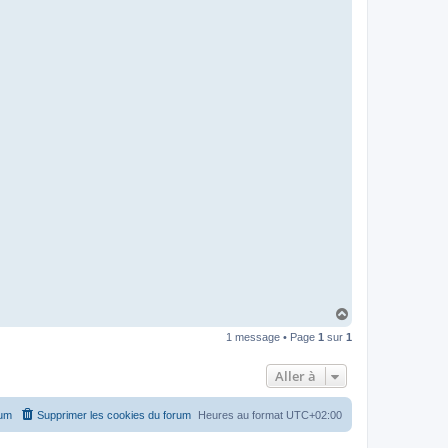
H
a
1 message • Page
1
sur
1
u
t
Aller à
rum
Supprimer les cookies du forum
Heures au format
UTC+02:00