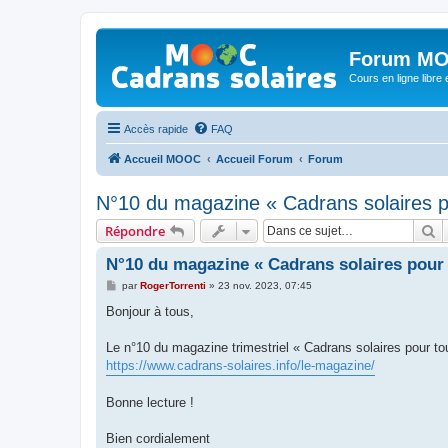
Forum MO
Cours en ligne libre e
Accès rapide
FAQ
Accueil MOOC
Accueil Forum
Forum
N°10 du magazine « Cadrans solaires p
R
Répondre
N°10 du magazine « Cadrans solaires pour 
M
par
RogerTorrenti
»
23 nov. 2023, 07:45
e
s
Bonjour à tous,
s
a
g
Le n°10 du magazine trimestriel « Cadrans solaires pour t
e
https://www.cadrans-solaires.info/le-magazine/
Bonne lecture !
Bien cordialement